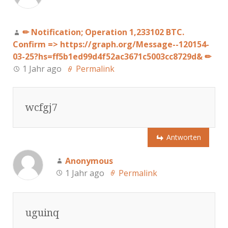
✏ Notification; Operation 1,233102 BTC.
Confirm => https://graph.org/Message--120154-
03-25?hs=ff5b1ed99d4f52ac3671c5003cc8729d& ✏
1 Jahr ago
Permalink
wcfgj7
Antworten
Anonymous
1 Jahr ago
Permalink
uguinq